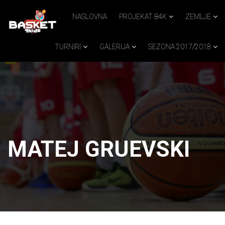
.
.
.
NASLOVNA
PROJEKAT B4K
ZEMLJE
TURNIRI
GALERIJA
SEZONA 2017/2018
MATEJ GRUEVSKI