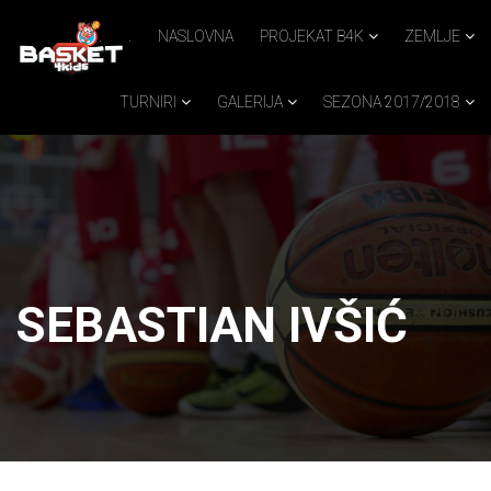
.
.
.
NASLOVNA
PROJEKAT B4K
ZEMLJE
TURNIRI
GALERIJA
SEZONA 2017/2018
SEBASTIAN IVŠIĆ