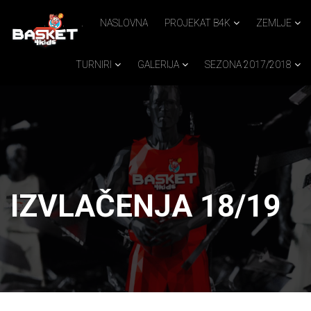
.
.
.
NASLOVNA
PROJEKAT B4K
ZEMLJE
TURNIRI
GALERIJA
SEZONA 2017/2018
IZVLAČENJA 18/19