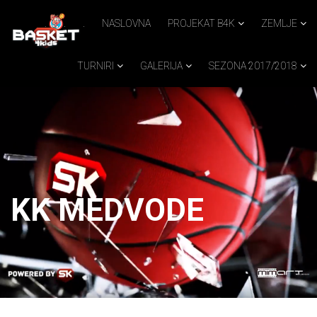
.
.
.
NASLOVNA
PROJEKAT B4K
ZEMLJE
TURNIRI
GALERIJA
SEZONA 2017/2018
KK MEDVODE