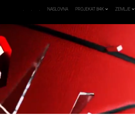
.
.
.
NASLOVNA
PROJEKAT B4K
ZEMLJE