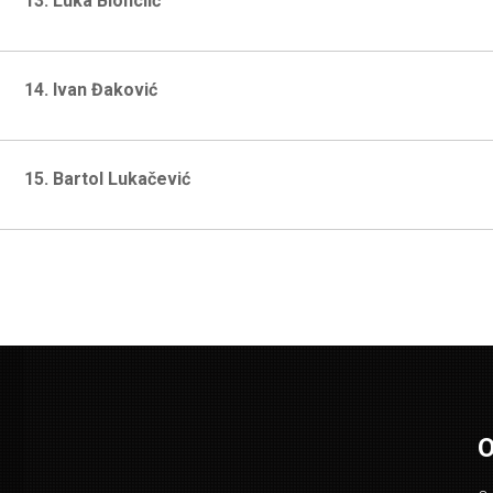
13. Luka Bionclić
14. Ivan Đaković
15. Bartol Lukačević
O